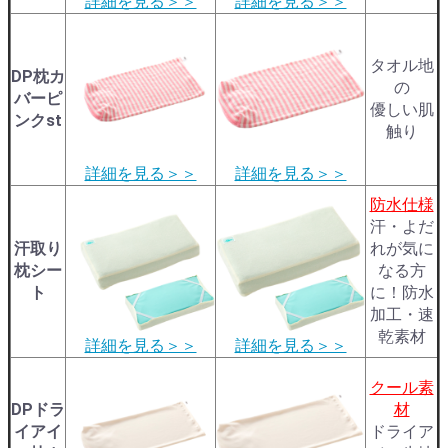
詳細を見る＞＞
詳細を見る＞＞
タオル地
DP枕カ
の
バーピ
優しい肌
ンクst
触り
詳細を見る＞＞
詳細を見る＞＞
防水仕様
汗・よだ
汗取り
れが気に
枕シー
なる方
ト
に！防水
加工・速
乾素材
詳細を見る＞＞
詳細を見る＞＞
クール素
DPドラ
材
イアイ
ドライア