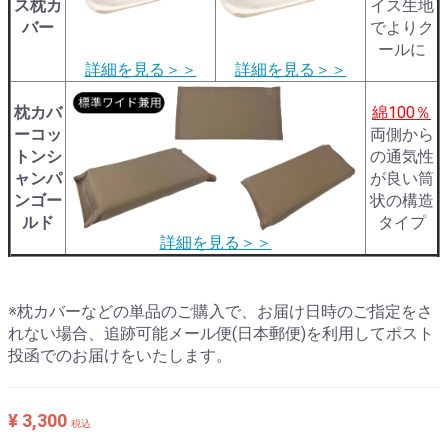
ス枕カ
イス生地
バー
でよりク
ールに
詳細を見る＞＞
詳細を見る＞＞
枕カバ
綿100％
ーコッ
両側から
トンシ
の通気性
ャンパ
が良い筒
ンゴー
状の構造
ルド
タイプ
詳細を見る＞＞
※枕カバーなどの単品のご購入で、お届け日時のご指定をさ
れない場合、追跡可能メール便(日本郵便)を利用してポスト
投函でのお届けをいたします。
¥ 3,300
税込