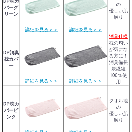
DP枕カ
の
バーグ
優しい肌
リーン
触り
詳細を見る＞＞
詳細を見る＞＞
消臭仕様
枕の匂い
が気にな
DP消臭
る方に！
枕カバ
消臭備長
ー
炭繊維
100％使
詳細を見る＞＞
詳細を見る＞＞
用
タオル地
DP枕カ
の
バーピ
優しい肌
ンク
触り