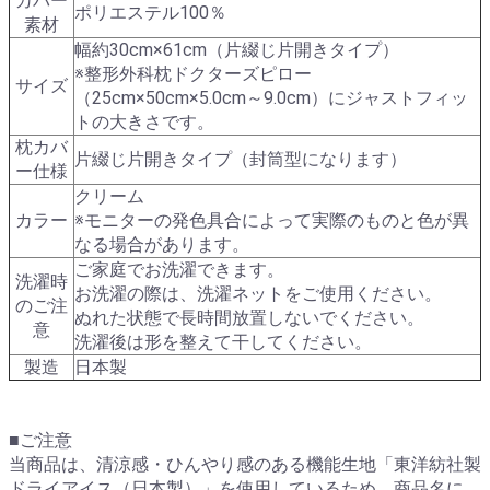
カバー
ポリエステル100％
素材
幅約30cm×61cm（片綴じ片開きタイプ）
※整形外科枕ドクターズピロー
サイズ
（25cm×50cm×5.0cm～9.0cm）にジャストフィッ
トの大きさです。
枕カバ
片綴じ片開きタイプ（封筒型になります）
ー仕様
クリーム
カラー
※モニターの発色具合によって実際のものと色が異
なる場合があります。
ご家庭でお洗濯できます。
洗濯時
お洗濯の際は、洗濯ネットをご使用ください。
のご注
ぬれた状態で長時間放置しないでください。
意
洗濯後は形を整えて干してください。
製造
日本製
■ご注意
当商品は、清涼感・ひんやり感のある機能生地「東洋紡社製
ドライアイス（日本製）」を使用しているため、商品名に