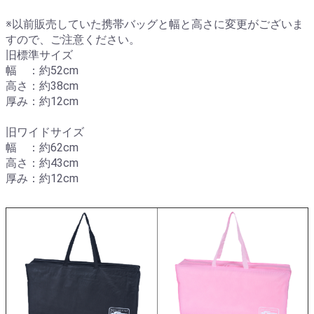
※以前販売していた携帯バッグと幅と高さに変更がございま
すので、ご注意ください。
旧標準サイズ
幅 ：約52cm
高さ：約38cm
厚み：約12cm
旧ワイドサイズ
幅 ：約62cm
高さ：約43cm
厚み：約12cm