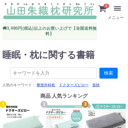
0
メニュー
🚚3,980円(税込)以上のお買い上げで【全国送料無
料】
睡眠・枕に関する書籍
検索
人気のキーワード：
整形外科枕
ドクターズピロー
首枕
商品 人気ランキング
1
2
3