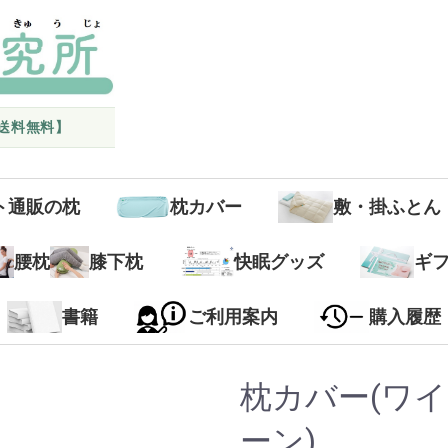
国送料無料】
ト通販の枕
枕カバー
敷・掛ふとん
腰枕
膝下枕
快眠グッズ
ギ
書籍
ご利用案内
購入履歴
枕カバー(ワイ
ーン)