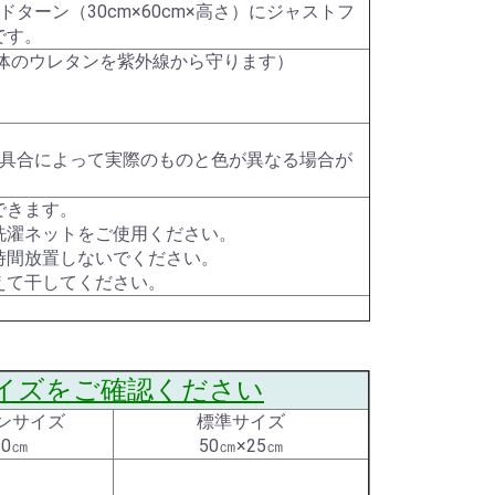
ドターン（30cm×60cm×高さ）にジャストフ
です。
本体のウレタンを紫外線から守ります）
色具合によって実際のものと色が異なる場合が
できます。
洗濯ネットをご使用ください。
時間放置しないでください。
えて干してください。
イズをご確認ください
ンサイズ
標準サイズ
30㎝
50㎝×25㎝