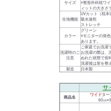
サイズ
※整形外科枕ワイ
ィットの大きさ
UVカット（枕
生地機能
吸水速乾
ストレッチ
グリーン
カラー
※モニターの発
あります。
ご家庭でお洗濯
洗濯時のご
お洗濯の際は、
注意
ぬれた状態で長
洗濯後は形を整
製造
日本製
サ
ワイド
ター
商品名
60㎝×