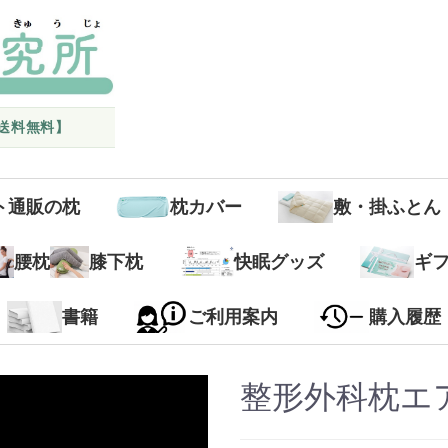
国送料無料】
ト通販の枕
枕カバー
敷・掛ふとん
腰枕
膝下枕
快眠グッズ
ギ
書籍
ご利用案内
購入履歴
整形外科枕エ