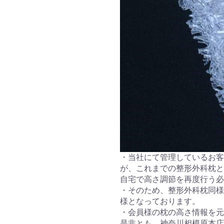
・当社にて管理しているお客
が、これまでの整形外科枕と
自宅で高さ調節を再度行う必
・そのため、整形外科枕同様
様となっております。
・会員様の枕の高さ情報を元
是非とも、神奈川相模原本店