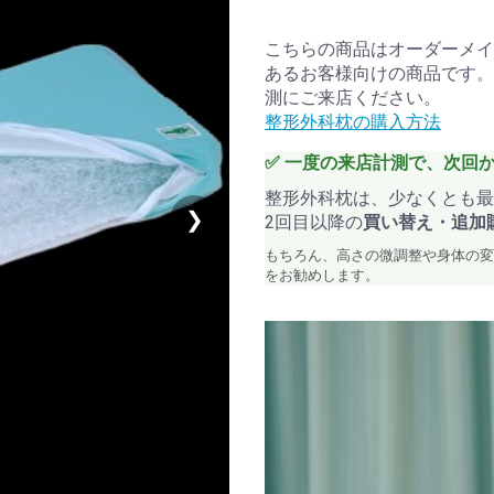
こちらの商品はオーダーメイ
あるお客様向けの商品です。
測にご来店ください。
整形外科枕の購入方法
✅ 一度の来店計測で、次回
整形外科枕は、少なくとも最
❯
2回目以降の
買い替え・追加
もちろん、高さの微調整や身体の変
をお勧めします。